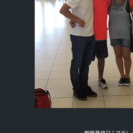
«
観戦最終日
|
アデレ