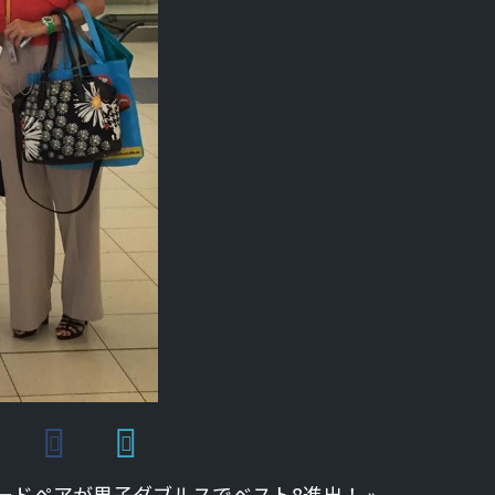
ードペアが男子ダブルスでベスト8進出！
»