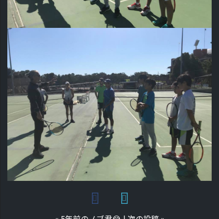
«
5年前のノブ君😂
|
次の投稿
»