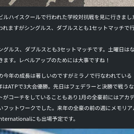
ビルハイスクールで行われた学校対抗戦を見に行きまし
われますがシングルス、ダブルスとも1セットマッチで
ングルス、ダブルスとも3セットマッチです。土曜日は
きます。レベルアップのためには大事ですね！
) の今年の成長は著しいのですがミラノで行なわれている
した。今年はATPで3大会優勝。先日はフェデラーと決勝で戦う
トがコーチをしていることもあり1月の全豪前にはアカ
いフットワークでした。来年の全豪の前の週にメモリア
nternationalにも出場予定です。