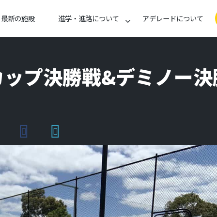
最新の施設
進学・進路について
アデレードについて
ップ決勝戦&デミノー決