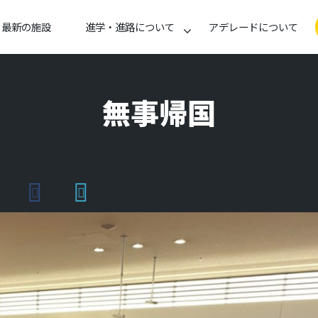
最新の施設
進学・進路について
アデレードについて
無事帰国