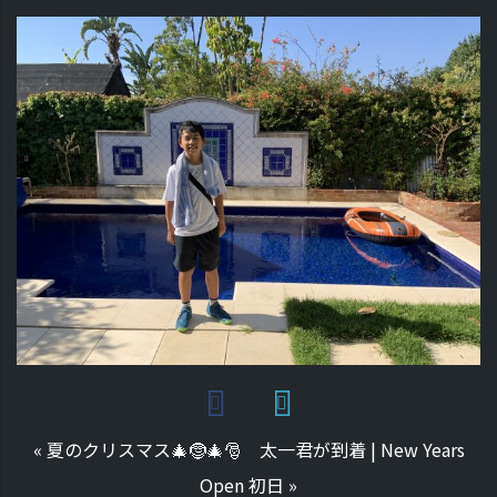
«
夏のクリスマス🎄🤶🎄🎅 太一君が到着
|
New Years
Open 初日
»